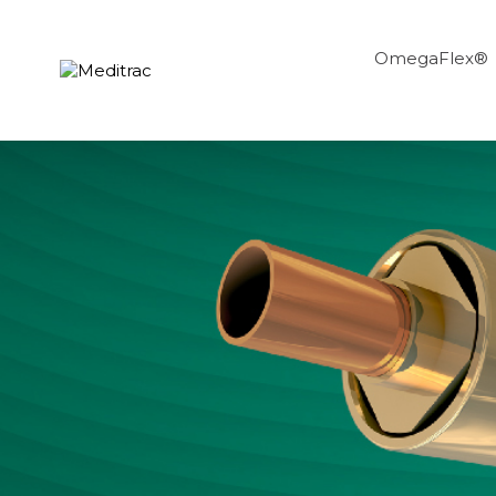
OmegaFlex®